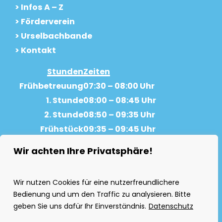
> Infos A – Z
> Förderverein
> Urselbachbande
> Kontakt
Stunden
Zeiten
Frühbetreuung
07:30 – 08:00 Uhr
1. Stunde
08:00 – 08:45 Uhr
2. Stunde
08:50 – 09:35 Uhr
Frühstück
09:35 – 09:45 Uhr
Pause
09:45 – 10:05 Uhr
Wir achten Ihre Privatsphäre!
3. Stunde
10:05 – 10:50 Uhr
4. Stunde
10:55 – 11:40 Uhr
Wir nutzen Cookies für eine nutzerfreundlichere
Pause
11:40 – 11:55 Uhr
Bedienung und um den Traffic zu analysieren. Bitte
5. Stunde
11:55 – 12:40 Uhr
geben Sie uns dafür Ihr Einverständnis.
Datenschutz
6. Stunde
12:45 – 13:30 Uhr