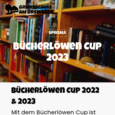
Skip
Menu
Men
to
main
content
Specials
Bücherlöwen Cup
2023
Bücherlöwen Cup 2022
& 2023
Mit dem Bücherlöwen Cup ist