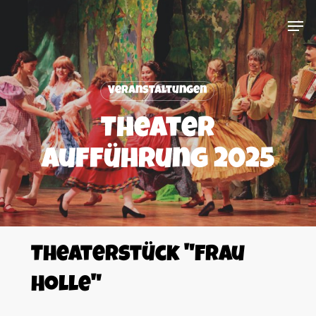
Skip
Menu
Men
to
main
content
Veranstaltungen
Theater
Aufführung 2025
Theaterstück "Frau
Holle"