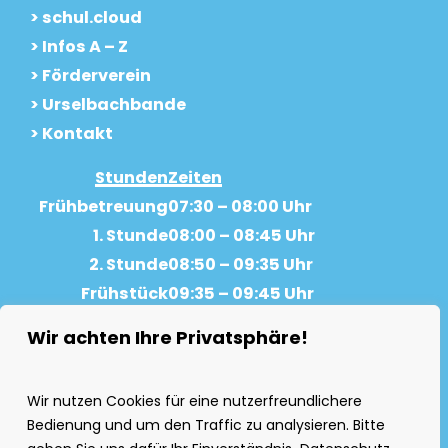
> schul.cloud
> Infos A – Z
> Förderverein
> Urselbachbande
> Kontakt
Stunden
Zeiten
Frühbetreuung
07:30 – 08:00 Uhr
1. Stunde
08:00 – 08:45 Uhr
2. Stunde
08:50 – 09:35 Uhr
Frühstück
09:35 – 09:45 Uhr
Pause
09:45 – 10:05 Uhr
Wir achten Ihre Privatsphäre!
3. Stunde
10:05 – 10:50 Uhr
4. Stunde
10:55 – 11:40 Uhr
Wir nutzen Cookies für eine nutzerfreundlichere
Pause
11:40 – 11:55 Uhr
Bedienung und um den Traffic zu analysieren. Bitte
5. Stunde
11:55 – 12:40 Uhr