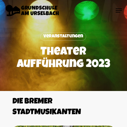
Skip
Menu
Men
to
main
content
Veranstaltungen
Theater
Aufführung 2023
DIE
BREMER
STADTMUSIKANTEN