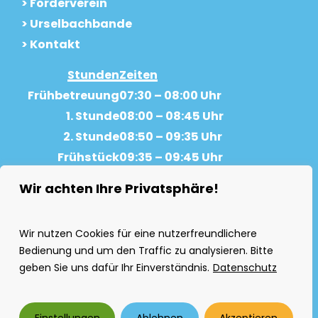
> Förderverein
> Urselbachbande
> Kontakt
Stunden
Zeiten
Frühbetreuung
07:30 – 08:00 Uhr
1. Stunde
08:00 – 08:45 Uhr
2. Stunde
08:50 – 09:35 Uhr
Frühstück
09:35 – 09:45 Uhr
Pause
09:45 – 10:05 Uhr
Wir achten Ihre Privatsphäre!
3. Stunde
10:05 – 10:50 Uhr
4. Stunde
10:55 – 11:40 Uhr
Wir nutzen Cookies für eine nutzerfreundlichere
Pause
11:40 – 11:55 Uhr
Bedienung und um den Traffic zu analysieren. Bitte
5. Stunde
11:55 – 12:40 Uhr
geben Sie uns dafür Ihr Einverständnis.
Datenschutz
6. Stunde
12:45 – 13:30 Uhr
©
2026
Grundschule am Urselbach I
KONTAKT
I
IMPRESSUM
I
DATENSCHUTZ
I-